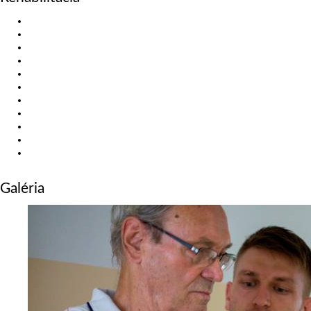
zdravotnej starostlivosti z útvaru nemocnice, ktorý je hradený z verejného
zdravotného poistenia, je tento identifikátor zmenený na Vaše rodné číslo.
Individuálna rehabilitácia s fyzioterapeutom
Rehabilitácia / cvičenie pre ženy
Preventívna rehabilitácia
Rehabilitácia - post home office
Poúrazová rehabilitácia
Pooperačná rehabilitácia
Športová rehabilitácia
Rehabilitácia seniorov
Respiračná RHB - Post COVID19
Rehabilitácia detí
SM systém - individuálne cvičenia
Galéria