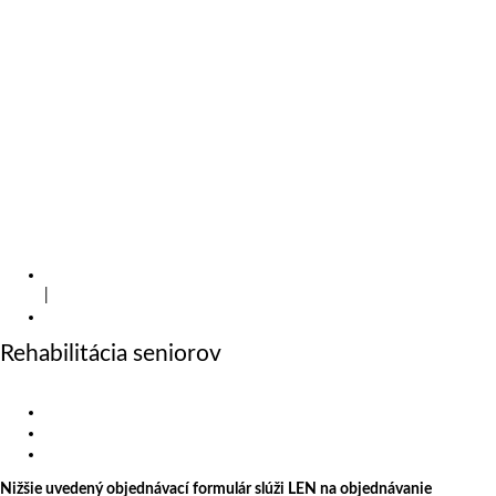
Masáže a terapie
Masáže
Rázová vlna proti celulitíde a vráskam
Lymfodrenáž
Taping
Pre firmy
Cenníky
Galéria
Fotogaléria
Videá
Eshop
Kontakty
Domov
|
Rehabilitácia
Rehabilitácia seniorov
Objednajte sa
Závratové stavy – vertigo
Artróza váhonosných kĺbov
Degeneratívne ochorenia chrbtice
Nižšie uvedený objednávací formulár slúži LEN na objednávanie