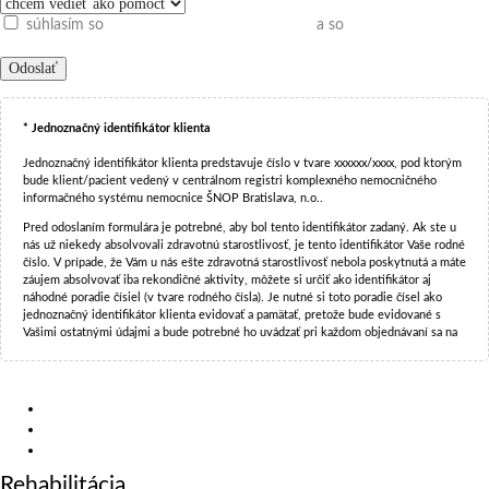
súhlasím so
spracovaním osobných údajov
a so
všeobecnými
obchodnými podmienkami
* Jednoznačný identifikátor klienta
Jednoznačný identifikátor klienta predstavuje číslo v tvare xxxxxx/xxxx, pod ktorým
bude klient/pacient vedený v centrálnom registri komplexného nemocničného
informačného systému nemocnice ŠNOP Bratislava, n.o..
Pred odoslaním formulára je potrebné, aby bol tento identifikátor zadaný. Ak ste u
nás už niekedy absolvovali zdravotnú starostlivosť, je tento identifikátor Vaše rodné
číslo. V prípade, že Vám u nás ešte zdravotná starostlivosť nebola poskytnutá a máte
záujem absolvovať iba rekondičné aktivity, môžete si určiť ako identifikátor aj
náhodné poradie čísiel (v tvare rodného čísla). Je nutné si toto poradie čísel ako
jednoznačný identifikátor klienta evidovať a pamätať, pretože bude evidované s
Vašimi ostatnými údajmi a bude potrebné ho uvádzať pri každom objednávaní sa na
rekondičné aktivity.
Vráť sa » Rehabilitácia
Dôvodom je, že v nemocnici je spoločný nemocničný informačný systém pre
evidenciu pacientov, ktorým sa poskytuje zdravotná starostlivosť a klientov, ktorí
Závratové stavy – vertigo
využívajú služby Centra zdravia, teda rekondičných aktivít a je potrebné aby tento
Artróza váhonosných kĺbov
jednoznačný identifikátor klienta bol vyplnený a pre klienta bude vždy rovnaký.
Degeneratívne ochorenia chrbtice
Centrálny register v komplexnom nemocničnom systéme obsahuje len jeden
záznam klienta/pacienta, a teda v prípade, že ste absolvovali aj poskytovanie
Rehabilitácia