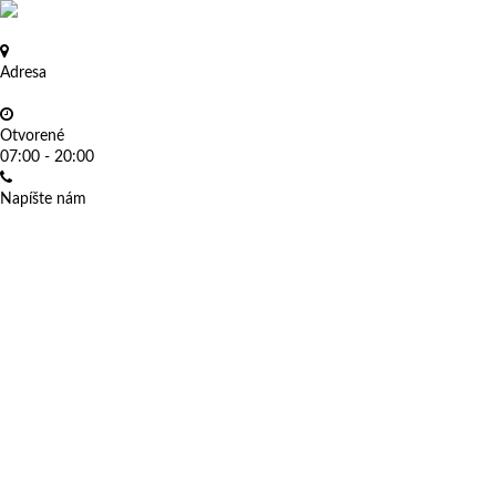
Preskočiť na obsah »
Online objednávanie »
Zdravotná starostlivosť »
Adresa
Záhradnícka 42, Bratislava
Otvorené
07:00 - 20:00
Napíšte nám
centrumzdravia@snop.sk
Menu
Cvičenia
Rozvrh rekondícií
Cvičenia v telocvični
Cvičenia v bazéne
Cvičenie pre tehotné
Plávanie pre deti - bábätká
Rázová vlna proti celulitíde a vráskam
Cvičenia na chrbticu
Individuálna rehabilitácia s fyzioterapeutom
RELAX program pre firmy
Pilates Medical