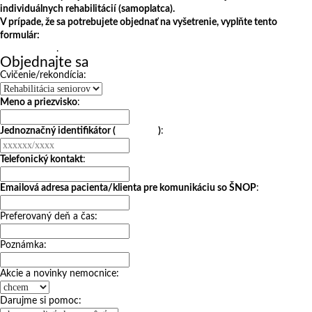
individuálnych rehabilitácií (samoplatca).
V prípade, že sa potrebujete objednať na vyšetrenie, vyplňte tento
formulár:
https://www.snop.sk/objednavanie/objednavanie-na-
ambulancie/
.
Objednajte sa
Cvičenie/rekondícia:
Meno a priezvisko
:
Jednoznačný identifikátor (
klikni info
)
:
Telefonický kontakt
:
Emailová adresa pacienta/klienta pre komunikáciu so ŠNOP
:
Preferovaný deň a čas:
Poznámka:
Akcie a novinky nemocnice:
Darujme si pomoc: