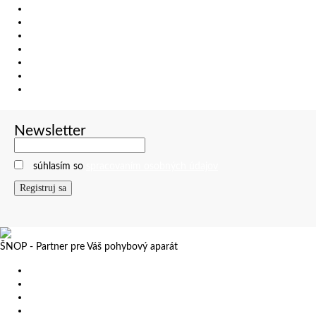
Kurzy
Masáže a terapie
Pre firmy
Cenníky
Galéria
Eshop
Kontakty
Newsletter
súhlasím so
spracovaním osobných údajov
ŠNOP - Partner pre Váš pohybový aparát
+421 2 501 16 111
Objednávanie na ambulancie
Záhradnícka 42, 821 08, Bratislava
Eshop