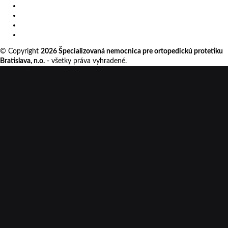
Facebook
Instagram
Linkedin
Nastavenia cookies
© Copyright
2026 Špecializovaná nemocnica pre ortopedickú protetiku
Bratislava, n.o.
- všetky práva vyhradené.