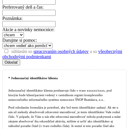
Preferovaný deň a čas:
Poznámka:
Akcie a novinky nemocnice:
Darujme si pomoc:
súhlasím so
spracovaním osobných údajov
a so
všeobecnými
obchodnými podmienkami
* Jednoznačný identifikátor klienta
Jednoznačný identifikátor klienta predstavuje číslo v tvare xxxxxx/xxxx, pod
ktorým bude klient/pacient vedený v centrálnom registri komplexného
nemocničného informačného systému nemocnice ŠNOP Bratislava, n.o..
Pred odoslaním formulára je potrebné, aby bol tento identifikátor zadaný. Ak ste u
nás už niekedy absolvovali zdravotnú starostlivosť, je tento identifikátor Vaše rodné
číslo. V prípade, že Vám u nás ešte zdravotná starostlivosť nebola poskytnutá a máte
záujem absolvovať iba rekondičné aktivity, môžete si určiť ako identifikátor aj
náhodné poradie čísiel (v tvare rodného čísla). Je nutné si toto poradie čísel ako