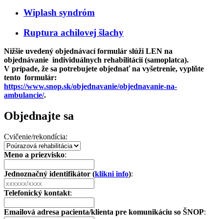
Wiplash syndróm
Ruptura achilovej šlachy
Nižšie uvedený objednávací formulár slúži LEN na
objednávanie individuálnych rehabilitácií (samoplatca).
V prípade, že sa potrebujete objednať na vyšetrenie, vyplňte
tento formulár:
https://www.snop.sk/objednavanie/objednavanie-na-
ambulancie/
.
Objednajte sa
Cvičenie/rekondícia:
Meno a priezvisko
:
Jednoznačný identifikátor (
klikni info
)
:
Telefonický kontakt
:
Emailová adresa pacienta/klienta pre komunikáciu so ŠNOP
: