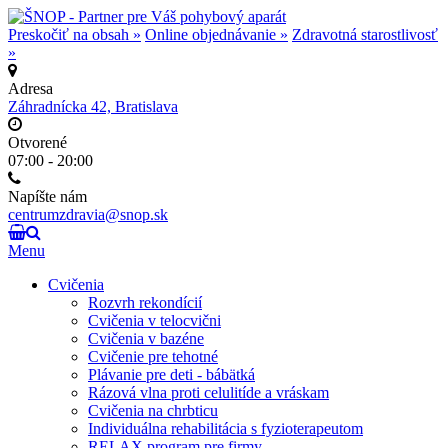
Preskočiť na obsah »
Online objednávanie »
Zdravotná starostlivosť
»
Adresa
Záhradnícka 42, Bratislava
Otvorené
07:00 - 20:00
Napíšte nám
centrumzdravia@snop.sk
Menu
Cvičenia
Rozvrh rekondícií
Cvičenia v telocvični
Cvičenia v bazéne
Cvičenie pre tehotné
Plávanie pre deti - bábätká
Rázová vlna proti celulitíde a vráskam
Cvičenia na chrbticu
Individuálna rehabilitácia s fyzioterapeutom
RELAX program pre firmy