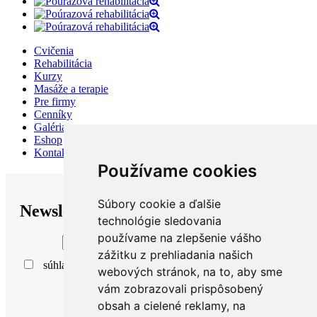
Cvičenia
Rehabilitácia
Kurzy
Masáže a terapie
Pre firmy
Cenníky
Galéria
Eshop
Kontakty
Používame cookies
Súbory cookie a ďalšie
Newsletter
technológie sledovania
používame na zlepšenie vášho
zážitku z prehliadania našich
súhlasím so
spracovaním osobných údajov
webových stránok, na to, aby sme
vám zobrazovali prispôsobený
obsah a cielené reklamy, na