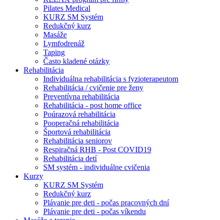
Pilates Medical
KURZ SM Systém
Redukčný kurz
Masáže
Lymfodrenáž
Taping
Často kladené otázky
Rehabilitácia
Individuálna rehabilitácia s fyzioterapeutom
Rehabilitácia / cvičenie pre ženy
Preventívna rehabilitácia
Rehabilitácia - post home office
Poúrazová rehabilitácia
Pooperačná rehabilitácia
Športová rehabilitácia
Rehabilitácia seniorov
Respiračná RHB - Post COVID19
Rehabilitácia detí
SM systém - individuálne cvičenia
Kurzy
KURZ SM Systém
Redukčný kurz
Plávanie pre deti - počas pracovných dní
Plávanie pre deti - počas víkendu