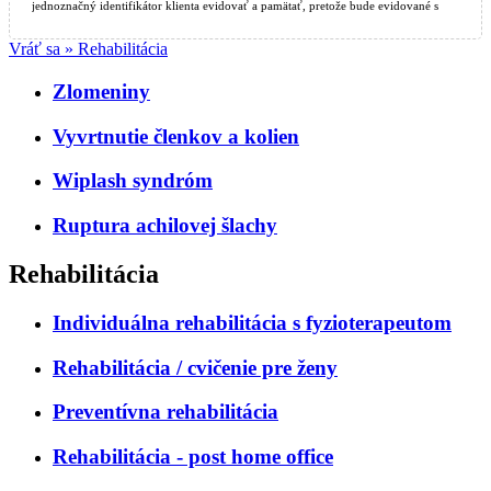
jednoznačný identifikátor klienta evidovať a pamätať, pretože bude evidované s
Vašimi ostatnými údajmi a bude potrebné ho uvádzať pri každom objednávaní sa na
rekondičné aktivity.
Vráť sa » Rehabilitácia
Dôvodom je, že v nemocnici je spoločný nemocničný informačný systém pre
Zlomeniny
evidenciu pacientov, ktorým sa poskytuje zdravotná starostlivosť a klientov, ktorí
využívajú služby Centra zdravia, teda rekondičných aktivít a je potrebné aby tento
jednoznačný identifikátor klienta bol vyplnený a pre klienta bude vždy rovnaký.
Vyvrtnutie členkov a kolien
Centrálny register v komplexnom nemocničnom systéme obsahuje len jeden
záznam klienta/pacienta, a teda v prípade, že ste absolvovali aj poskytovanie
Wiplash syndróm
zdravotnej starostlivosti z útvaru nemocnice, ktorý je hradený z verejného
zdravotného poistenia, je tento identifikátor zmenený na Vaše rodné číslo.
Ruptura achilovej šlachy
Rehabilitácia
Individuálna rehabilitácia s fyzioterapeutom
Rehabilitácia / cvičenie pre ženy
Preventívna rehabilitácia
Rehabilitácia - post home office