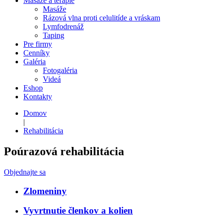
Masáže a terapie
Masáže
Rázová vlna proti celulitíde a vráskam
Lymfodrenáž
Taping
Pre firmy
Cenníky
Galéria
Fotogaléria
Videá
Eshop
Kontakty
Domov
|
Rehabilitácia
Poúrazová rehabilitácia
Objednajte sa
Zlomeniny
Vyvrtnutie členkov a kolien